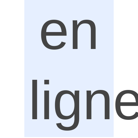
en
lign