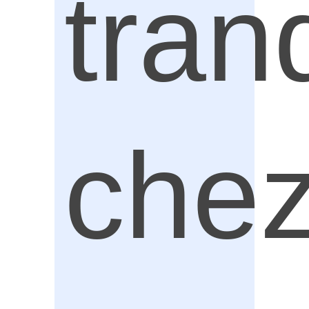
tran
che